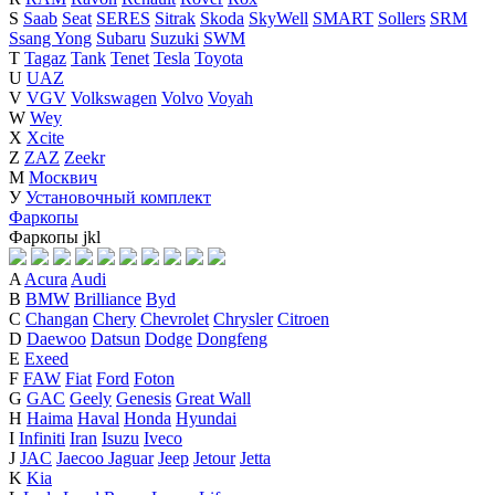
S
Saab
Seat
SERES
Sitrak
Skoda
SkyWell
SMART
Sollers
SRM
Ssang Yong
Subaru
Suzuki
SWM
T
Tagaz
Tank
Tenet
Tesla
Toyota
U
UAZ
V
VGV
Volkswagen
Volvo
Voyah
W
Wey
X
Xcite
Z
ZAZ
Zeekr
М
Москвич
У
Установочный комплект
Фаркопы
Фаркопы
j
k
l
A
Acura
Audi
B
BMW
Brilliance
Byd
C
Changan
Chery
Chevrolet
Chrysler
Citroen
D
Daewoo
Datsun
Dodge
Dongfeng
E
Exeed
F
FAW
Fiat
Ford
Foton
G
GAC
Geely
Genesis
Great Wall
H
Haima
Haval
Honda
Hyundai
I
Infiniti
Iran
Isuzu
Iveco
J
JAC
Jaecoo
Jaguar
Jeep
Jetour
Jetta
K
Kia