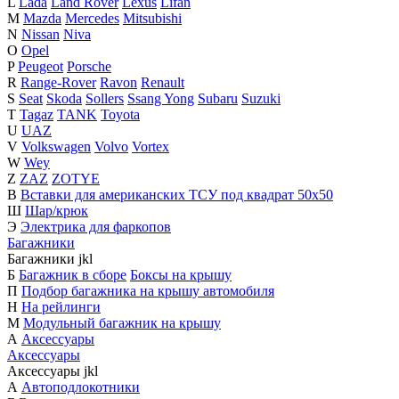
L
Lada
Land Rover
Lexus
Lifan
M
Mazda
Mercedes
Mitsubishi
N
Nissan
Niva
O
Opel
P
Peugeot
Porsche
R
Range-Rover
Ravon
Renault
S
Seat
Skoda
Sollers
Ssang Yong
Subaru
Suzuki
T
Tagaz
TANK
Toyota
U
UAZ
V
Volkswagen
Volvo
Vortex
W
Wey
Z
ZAZ
ZOTYE
В
Вставки для американских ТСУ под квадрат 50х50
Ш
Шар/крюк
Э
Электрика для фаркопов
Багажники
Багажники
j
k
l
Б
Багажник в сборе
Боксы на крышу
П
Подбор багажника на крышу автомобиля
Н
На рейлинги
М
Модульный багажник на крышу
А
Аксессуары
Аксессуары
Аксессуары
j
k
l
А
Автоподлокотники