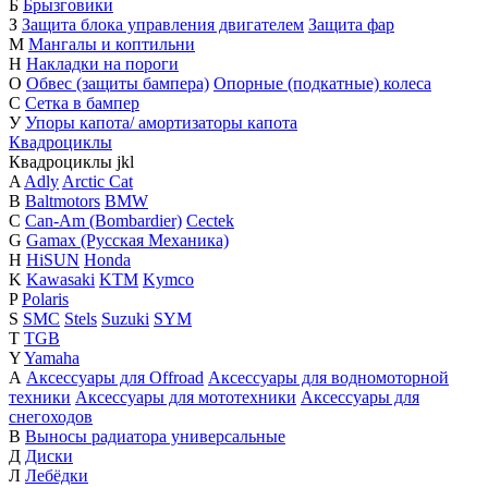
Б
Брызговики
З
Защита блока управления двигателем
Защита фар
М
Мангалы и коптильни
Н
Накладки на пороги
О
Обвес (защиты бампера)
Опорные (подкатные) колеса
С
Сетка в бампер
У
Упоры капота/ амортизаторы капота
Квадроциклы
Квадроциклы
j
k
l
A
Adly
Arctic Cat
B
Baltmotors
BMW
C
Can-Am (Bombardier)
Cectek
G
Gamax (Русская Механика)
H
HiSUN
Honda
K
Kawasaki
KTM
Kymco
P
Polaris
S
SMC
Stels
Suzuki
SYM
T
TGB
Y
Yamaha
А
Аксессуары для Offroad
Аксессуары для водномоторной
техники
Аксессуары для мототехники
Аксессуары для
снегоходов
В
Выносы радиатора универсальные
Д
Диски
Л
Лебёдки