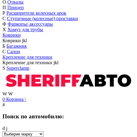
О
Отвалы
П
Прицеп
Р
Расширители колесных арок
С
Ступичные (колесные) проставки
Ф
Фаркопы/ аксессуары
Х
Хомут для трубы
Коврики
Коврики
j
k
l
Б
Багажник
С
Салон
Крепление для техники
Крепление для техники
j
k
l
S
Superclamp
W
W
0
Корзина
\
#
Поиск по автомобилю:
d
j