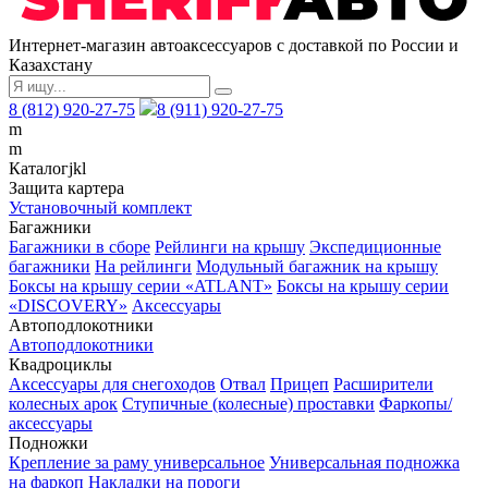
Интернет-магазин автоаксессуаров с доставкой по России и
Казахстану
8 (812) 920-27-75
8 (911) 920-27-75
m
m
Каталог
j
k
l
Защита картера
Установочный комплект
Багажники
Багажники в сборе
Рейлинги на крышу
Экспедиционные
багажники
На рейлинги
Модульный багажник на крышу
Боксы на крышу серии «ATLANT»
Боксы на крышу серии
«DISCOVERY»
Аксессуары
Автоподлокотники
Автоподлокотники
Квадроциклы
Аксессуары для снегоходов
Отвал
Прицеп
Расширители
колесных арок
Ступичные (колесные) проставки
Фаркопы/
аксессуары
Подножки
Крепление за раму универсальное
Универсальная подножка
на фаркоп
Накладки на пороги