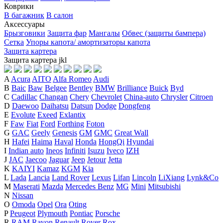
Коврики
В багажник
В салон
Аксессуары
Брызговики
Защита фар
Мангалы
Обвес (защиты бампера)
Сетка
Упоры капота/ амортизаторы капота
Защита картера
Защита картера
j
k
l
A
Acura
AITO
Alfa Romeo
Audi
B
Baic
Baw
Belgee
Bentley
BMW
Brilliance
Buick
Byd
C
Cadillac
Changan
Chery
Chevrolet
China-auto
Chrysler
Citroen
D
Daewoo
Daihatsu
Datsun
Dodge
Dongfeng
E
Evolute
Exeed
Exlantix
F
Faw
Fiat
Ford
Forthing
Foton
G
GAC
Geely
Genesis
GM
GMC
Great Wall
H
Hafei
Haima
Haval
Honda
HongQi
Hyundai
I
Indian auto
Ineos
Infiniti
Isuzu
Iveco
IZH
J
JAC
Jaecoo
Jaguar
Jeep
Jetour
Jetta
K
KAIYI
Kamaz
KGM
Kia
L
Lada
Lancia
Land Rover
Lexus
Lifan
Lincoln
LiXiang
Lynk&Co
M
Maserati
Mazda
Mercedes Benz
MG
Mini
Mitsubishi
N
Nissan
O
Omoda
Opel
Ora
Oting
P
Peugeot
Plymouth
Pontiac
Porsche
R
RAM
Ravon
Renault
Rover
Rox